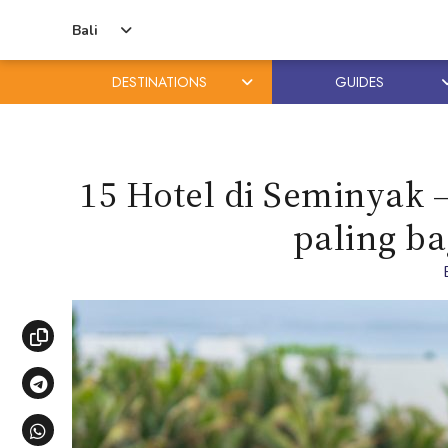
Bali
DESTINATIONS
GUIDES
Skip
Skip
to
to
content
primary
15 Hotel di Seminyak
sidebar
paling ba
Copy link
Share via Telegram