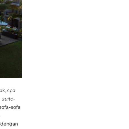
ak, spa
s
suite
-
sofa-sofa
a
 dengan