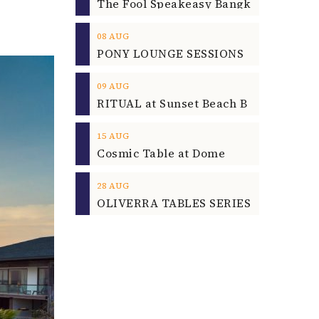
08
AUG
09
AUG
15
AUG
Cosmic Table at Dome
28
AUG
OLIVERRA TABLES SERIES