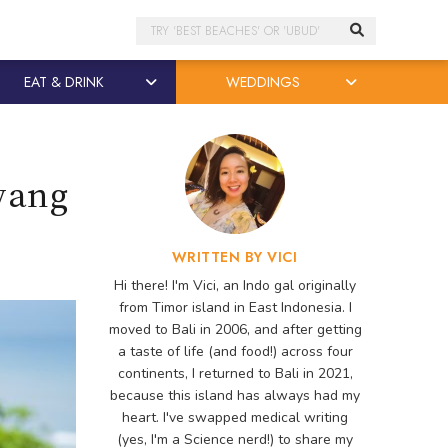
Search
EAT & DRINK
WEDDINGS
yang
WRITTEN BY VICI
Hi there! I'm Vici, an Indo gal originally
from Timor island in East Indonesia. I
moved to Bali in 2006, and after getting
a taste of life (and food!) across four
continents, I returned to Bali in 2021,
because this island has always had my
heart. I've swapped medical writing
(yes, I'm a Science nerd!) to share my