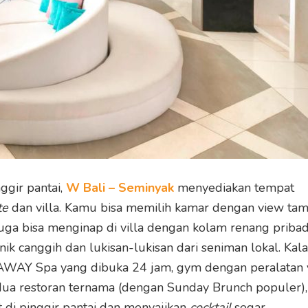
ggir pantai,
W Bali – Seminyak
menyediakan tempat
te
dan villa. Kamu bisa memilih kamar dengan view ta
uga bisa menginap di villa dengan kolam renang pribad
ik canggih dan lukisan-lukisan dari seniman lokal. Ka
AWAY Spa yang dibuka 24 jam, gym dengan peralatan
ua restoran ternama (dengan Sunday Brunch populer),
t di pinggir pantai dan menyajikan
cocktail
segar.