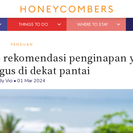
THINGS TO DO
WHERE TO STAY
PANDUAN
 – rekomendasi penginapan 
gus di dekat pantai
By
Vici
•
01 Mar 2024