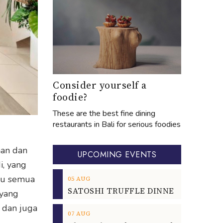
Consider yourself a
foodie?
These are the best fine dining
restaurants in Bali for serious foodies
man dan
UPCOMING EVENTS
i, yang
lau semua
05
AUG
 yang
 dan juga
07
AUG