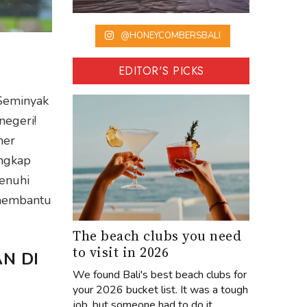
@HONEYCOMBERSBALI
EDITOR'S PICKS
Seminyak
negeri!
ner
engkap
enuhi
membantu
The beach clubs you need
to visit in 2026
N DI
We found Bali's best beach clubs for
your 2026 bucket list. It was a tough
job, but someone had to do it...