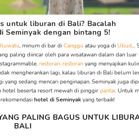
 untuk liburan di Bali? Bacalah
di Seminyak dengan bintang 5!
Uluwatu
, minum di bar di
Canggu
atau yoga di
Ubud
… 
ang paling diincar oleh para wisatawan dalam dan luar 
Instagrammable,
restoran-restoran
yang menyajikan kuli
idak mengherankan lagi, kalau liburan di Bali belum l
gi yang sedang mencari penginapan, Seminyak juga dip
hotel beserta resort mewah di pinggir
pantai
. Untuk 
h rekomendasi
hotel di Seminyak
yang terbaik!
 YANG PALING BAGUS UNTUK LIBURA
BALI