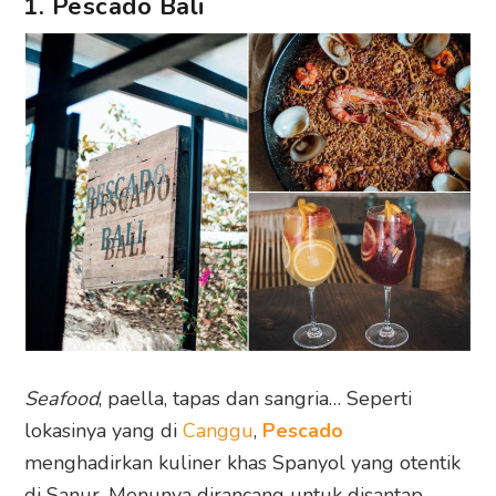
1. Pescado Bali
Seafood
, paella, tapas dan sangria… Seperti
lokasinya yang di
Canggu
,
Pescado
menghadirkan kuliner khas Spanyol yang otentik
di Sanur. Menunya dirancang untuk disantap