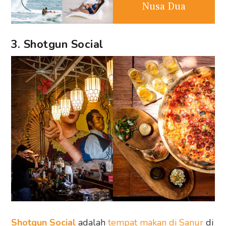
Nusa Dua
3. Shotgun Social
Shotgun Social
adalah
tempat makan di Sanur
di