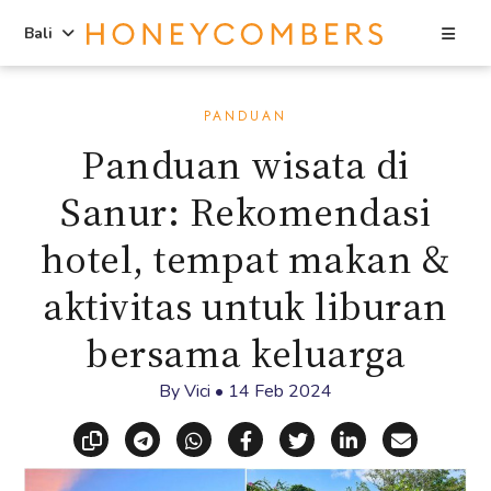
Sea
Bali
Skip
Skip
to
to
PANDUAN
content
primary
Panduan wisata di
sidebar
Sanur: Rekomendasi
hotel, tempat makan &
aktivitas untuk liburan
bersama keluarga
By
Vici
•
14 Feb 2024
Copy link
Share via Telegram
Share via WhatsApp
Share on Facebook
Share on X (Twitt
Share on Li
Share vi