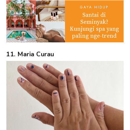
GAYA HIDUP
Santai di
Seminyak?
Kunjungi spa yang
paling nge-trend
11. Maria Curau