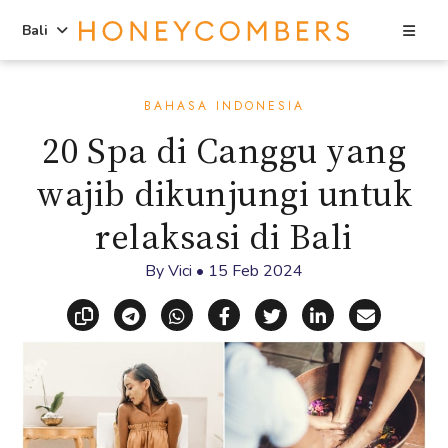
Sea
Bali
Skip
Skip
to
to
BAHASA INDONESIA
content
primary
20 Spa di Canggu yang
sidebar
wajib dikunjungi untuk
relaksasi di Bali
By
Vici
•
15 Feb 2024
Copy link
Share via Telegram
Share via WhatsApp
Share on Facebook
Share on X (Twitt
Share on Li
Share vi