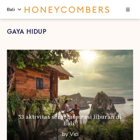
Sea
Bali
Skip
Skip
GAYA HIDUP
to
to
content
primary
sidebar
53 aktivitas seru: Inspirasi liburan di
Bali!
by Vici