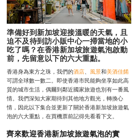
準備好到新加坡迎接溫暖的天氣，且
迫不及待到訪小販中心一掃當地的小
吃了嗎？在香港新加坡旅遊氣泡啟動
前，先留意以下的六大重點。
香港身為東方之珠，我們的
酒店
、
風景
和
美酒佳餚
可謂全球數一數二。即使香港市民能夠坐享如此高
質的城市生活，偶爾到鄰近國家旅遊也別有一番風
情。我們深知大家期待到其他地方觀光，轉換心
情，因此以下集合並更新了關於香港新加坡旅遊氣
泡的六大重點，在買機票前記得先看看下文。
齊來歡迎香港新加坡旅遊氣泡的實