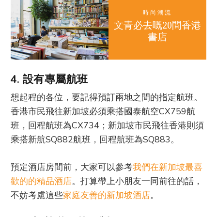
時尚潮流
文青必去嘅20間香港
書店
4. 設有專屬航班
想起程的各位，要記得預訂兩地之間的指定航班。
香港市民飛往新加坡必須乘搭國泰航空CX759航
班，回程航班為CX734；新加坡市民飛往香港則須
乘搭新航SQ882航班，回程航班為SQ883。
預定酒店房間前，大家可以參考
我們在新加坡最喜
歡的的精品酒店
。打算帶上小朋友一同前往的話，
不妨考慮這些
家庭友善的新加坡酒店
。