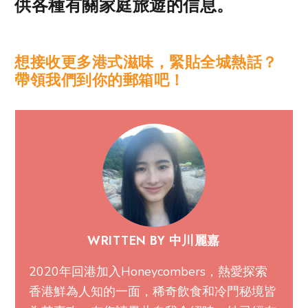
供各種有關家庭旅遊的信息。
想接收更多港式滋味，緊貼全城熱話？
帶領我們到你的郵箱吧！
WRITTEN BY 中川麗嘉
2020年回港加入Honeycombers，熱愛探索
香港鮮為人知的一面，稀奇飲食和冷門秘境皆