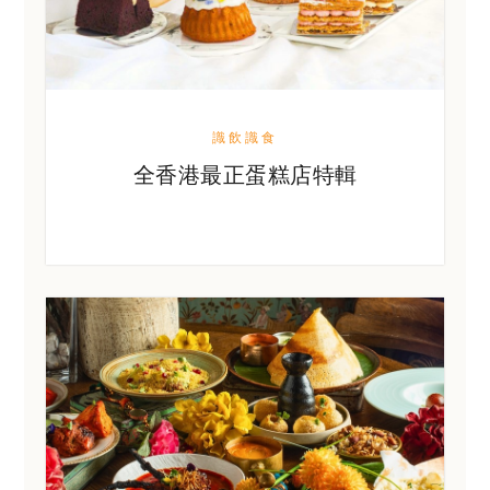
識飲識食
全香港最正蛋糕店特輯