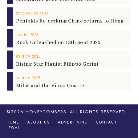
‐
22
AUG
23
AUG
2025
13
SEP
Rock Unleashed on 13th Sept 2025
2025
02
NOV
Rising Star Pianist Filippo Gorini
2025
25
NOV
Miloš and the Viano Quartet
©2026
HONEYCOMBERS
. ALL RIGHTS RESERVED.
HOME
ABOUT US
ADVERTISING
CONTACT
LEGAL