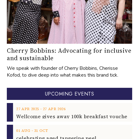
Cherry Bobbins: Advocating for inclusive
and sustainable
We speak with founder of Cherry Bobbins, Cherisse
Kofod, to dive deep into what makes this brand tick.
UPCOMING EVENTS
‐
27
APR
2025
27
APR
2026
‐
01
AUG
31
OCT
celebrating aged tangerine peel