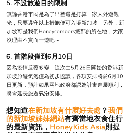
5. 不設旅遊目的限制
無論香港市民是為了出差還是打算一家人外遊觀
光，只要遵守以上措施便可入境新加坡。另外，新
加坡可是我們Honeycombers總部的所在地，大家
沒理由不賞面一遊吧～
6. 首階段僅到6月10日
因為疫情反覆多變，這次由5月26日開始的香港新
加坡旅遊氣泡僅為初步協議，各項安排將於6月10
日更新，預計如果兩地政府都認為計畫進展順利，
將會延長旅遊氣泡安排。
想知道
在新加坡有什麼好去處
？
我們
的新加坡姊妹網站
有齊當地衣食住行
的最新資訊，
HoneyKids Asia
則提