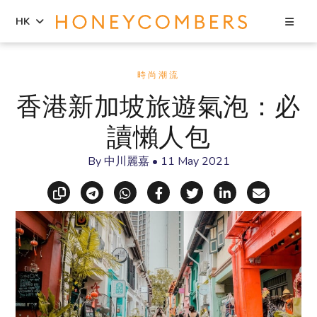
Sea
HK
Skip
Skip
to
to
時尚潮流
content
primary
香港新加坡旅遊氣泡：必
sidebar
讀懶人包
By
中川麗嘉
•
11 May 2021
Copy link
Share via Telegram
Share via WhatsApp
Share on Facebook
Share on X (Twitt
Share on Li
Share vi