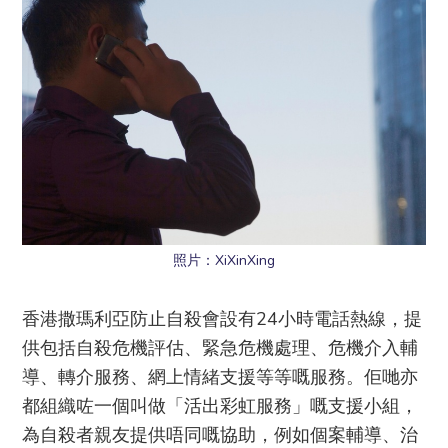
照片：XiXinXing
香港撒瑪利亞防止自殺會設有24小時電話熱線，提
供包括自殺危機評估、緊急危機處理、危機介入輔
導、轉介服務、網上情緒支援等等嘅服務。佢哋亦
都組織咗一個叫做「活出彩虹服務」嘅支援小組，
為自殺者親友提供唔同嘅協助，例如個案輔導、治