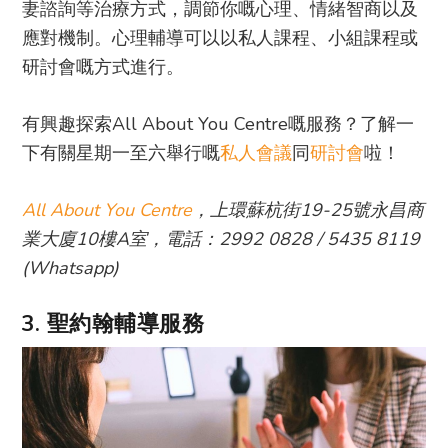
妻諮詢等治療方式，調節你嘅心理、情緒智商以及
應對機制。心理輔導可以以私人課程、小組課程或
研討會嘅方式進行。
有興趣探索All About You Centre嘅服務？了解一
下有關星期一至六舉行嘅
私人會議
同
研討會
啦！
All About You Centre
，上環蘇杭街19-25號永昌商
業大廈10樓A室，電話：2992 0828 / 5435 8119
(Whatsapp)
3. 聖約翰輔導服務