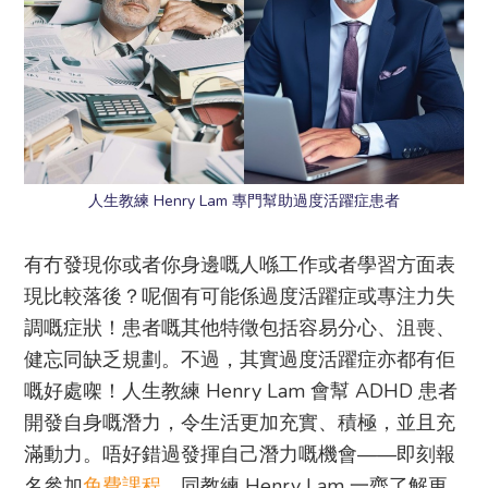
人生教練 Henry Lam 專門幫助過度活躍症患者
有冇發現你或者你身邊嘅人喺工作或者學習方面表
現比較落後？呢個有可能係過度活躍症或專注力失
調嘅症狀！患者嘅其他特徵包括容易分心、沮喪、
健忘同缺乏規劃。不過，其實過度活躍症亦都有佢
嘅好處㗎！人生教練 Henry Lam 會幫 ADHD 患者
開發自身嘅潛力，令生活更加充實、積極，並且充
滿動力。唔好錯過發揮自己潛力嘅機會——即刻報
名參加
免費課程
，同教練 Henry Lam 一齊了解更