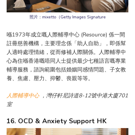
照片：mixetto（Getty Images Signature
喺1973年成立嘅人際輔導中心 (Resource) 係一間
註冊慈善機構，主要理念係「助人自助」，即係幫
人適時處理情緒，從而修補人際關係。人際輔導中
心為住喺香港嘅唔同人士提供最少七種語言嘅專業
輔導服務，諮詢範圍包括婚姻同感情問題、子女教
養、焦慮、壓力、抑鬱、喪親等等。
人際輔導中心
，灣仔軒尼詩道8-12號中港⼤廈701
室
16. OCD & Anxiety Support HK