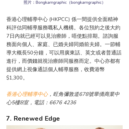
照片：Bongkarngraphic（bongkarngraphic）
香港心理輔導中心 (HKPCC) 係一間提供全面精神
科評估同輔導服務嘅私人機構。各位預約之後大約
7日內就已經可以見治療師，唔使點排期。諮詢服
務面向個人、家庭、已婚夫婦同婚前夫婦。一節輔
導大概長50分鐘，可以用廣東話、英文或者普通話
進行，而價錢就視治療師同服務而定。中心亦都有
提供網上視像通話個人輔導服務，收費港幣
$1,300。
香港心理輔導中心
，旺角彌敦道678號華僑商業中
心5樓B室，電話：6676 4236
7. Renewed Edge