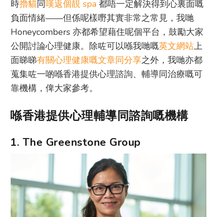
時
擼貓
同
嘆返個靚 spa
都唔一定解決得到心裏面嘅
負面情緒——但係呢樣嘢其實非常之常見，我哋
Honeycombers 亦都希望藉住呢個平台，鼓勵大家
公開討論心理健康。除咗可以喺我哋嘅
英文網站
上
面睇睇
有關心理健康嘅文章同分享
之外，我哋亦都
蒐集咗一啲喺香港提供心理諮詢、輔導同治療嘅可
靠機構，俾大家參考。
喺香港提供心理輔導同諮詢嘅機構
1. The Greenstone Group