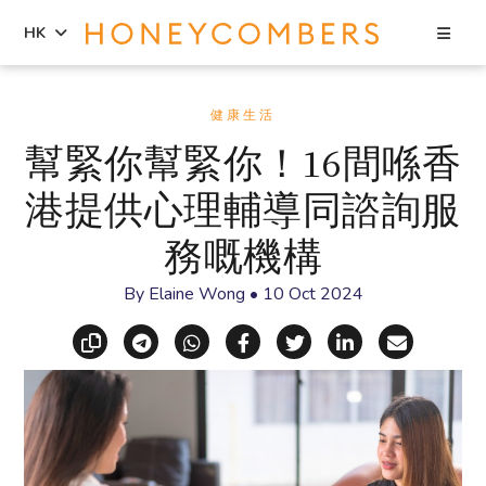
Sea
HK
Skip
Skip
to
to
健康生活
content
primary
幫緊你幫緊你！16間喺香
sidebar
港提供心理輔導同諮詢服
務嘅機構
By
Elaine Wong
•
10 Oct 2024
Copy link
Share via Telegram
Share via WhatsApp
Share on Facebook
Share on X (Twitt
Share on Li
Share vi