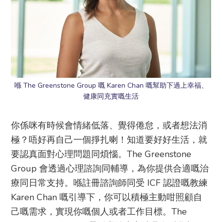
喺 The Greenstone Group 嘅 Karen Chan 嘅幫助下過上幸福、
健康同充實嘅生活
你係咪有時候會情緒低落、覺得倦怠，或者想法消
極？唔好再自己一個掙扎喇！知道要好好生活，就
要認真面對心理問題同煩惱。The Greenstone
Group 會透過心理諮詢同輔導，為你提供合適嘅治
療同日常支持。喺註冊諮詢師同受 ICF 認證嘅教練
Karen Chan 嘅引導下，你可以積極主動咁照顧自
己嘅需求，實現你嘅個人或者工作目標。The