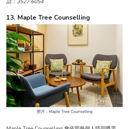
話：3527 6054
13. Maple Tree Counselling
照片：Maple Tree Counselling
Maple Tree Counselling 會依照每個人唔同嘅需