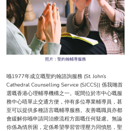
照片：聖約翰輔導服務
喺1977年成立嘅聖約翰諮詢服務 (St. John’s
Cathedral Counselling Service (SJCCS)) 係我哋首
選嘅香港心理輔導機構之一。呢間位於市中心嘅服
務中心唔單止交通方便，仲有多位專業輔導員，甚
至可以提供多種語言嘅輔導服務。友善嘅職員亦都
會緩解你喺申請同治療流程方面嘅任何疑慮。無論
你係為情所困，定係希望學習管理壓力同憤怒，聖