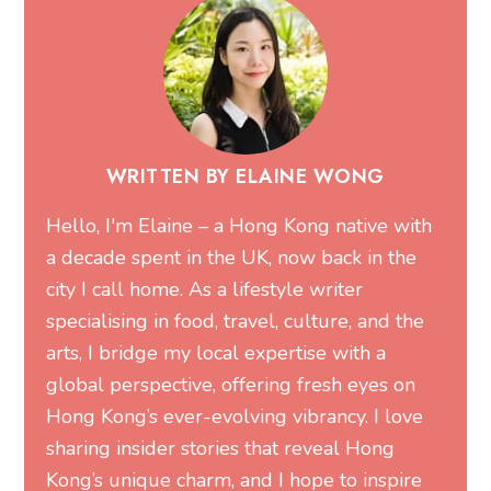
WRITTEN BY ELAINE WONG
Hello, I'm Elaine – a Hong Kong native with
a decade spent in the UK, now back in the
city I call home. As a lifestyle writer
specialising in food, travel, culture, and the
arts, I bridge my local expertise with a
global perspective, offering fresh eyes on
Hong Kong’s ever-evolving vibrancy. I love
sharing insider stories that reveal Hong
Kong’s unique charm, and I hope to inspire