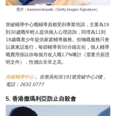
照片：kazunoriokazaki（Getty Images Signature）
突破輔導中心嘅輔導員都受到專業培訓，主要為19
到30歲嘅年輕人提供個人心理諮詢，同埋為11到
18歲嘅青少年提供家庭輔導服務。佢哋嘅服務只會
以廣東話進行，每節輔導長50分鐘左右，個人輔導
嘅費用係以你每個月收入嘅1.7%嚟計（需要月薪證
明文件），性價比非常之高。
突破輔導中心
， 佐敦吳松街191號突破中心2樓，
電話：2632 0777
5. 香港撒瑪利亞防止自殺會