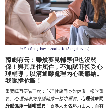
照片：Sengchoy Inthachack（Sengchoy Int）
韓劇有云：雖然要見輔導但也沒關
係！與其屈住屈住，不如試吓接受心
理輔導，以溝通嚟處理內心嘅鬱結。
我哋撐你㗎！
重要嘅嘢要講三次：心理健康同身體健康一樣咁重
要。
心理健康同身體健康一樣咁重要。
心理健康同
身體健康一樣咁重要！
香港人出名壓力山大，而有