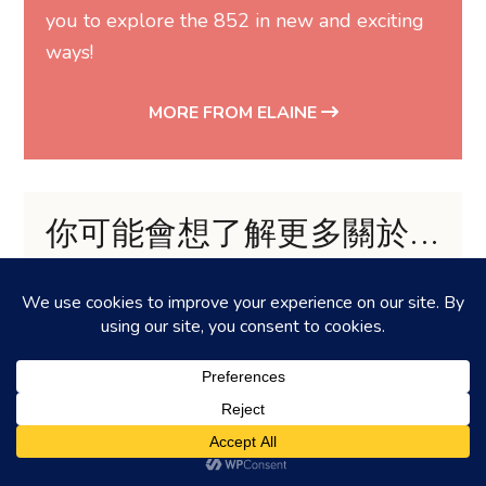
you to explore the 852 in new and exciting
ways!
MORE FROM ELAINE
你可能會想了解更多關於...