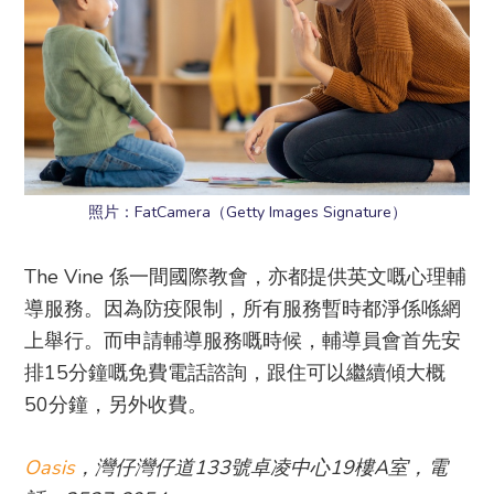
照片：FatCamera（Getty Images Signature）
The Vine 係一間國際教會，亦都提供英文嘅心理輔
導服務。因為防疫限制，所有服務暫時都淨係喺網
上舉行。而申請輔導服務嘅時候，輔導員會首先安
排15分鐘嘅免費電話諮詢，跟住可以繼續傾大概
50分鐘，另外收費。
Oasis
，灣仔灣仔道133號卓凌中心19樓A室，電